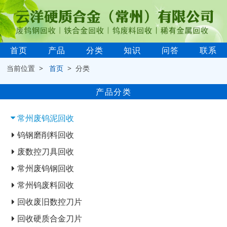
首页
产品
分类
知识
问答
联系
当前位置 >
首页
> 分类
产品分类
常州废钨泥回收
钨钢磨削料回收
废数控刀具回收
常州废钨钢回收
常州钨废料回收
回收废旧数控刀片
回收硬质合金刀片